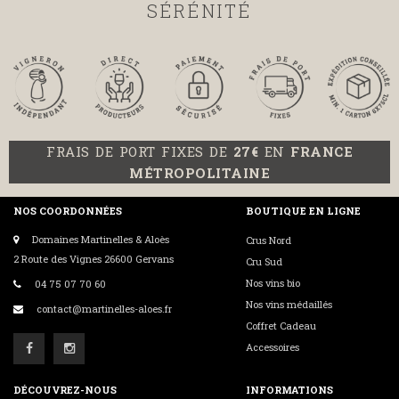
SÉRÉNITÉ
FRAIS DE PORT FIXES DE
27€
EN
FRANCE
MÉTROPOLITAINE
NOS COORDONNÉES
BOUTIQUE EN LIGNE
Domaines Martinelles & Aloès
Crus Nord
2 Route des Vignes 26600 Gervans
Cru Sud
Nos vins bio
04 75 07 70 60
Nos vins médaillés
contact@martinelles-aloes.fr
Coffret Cadeau
Accessoires
DÉCOUVREZ-NOUS
INFORMATIONS