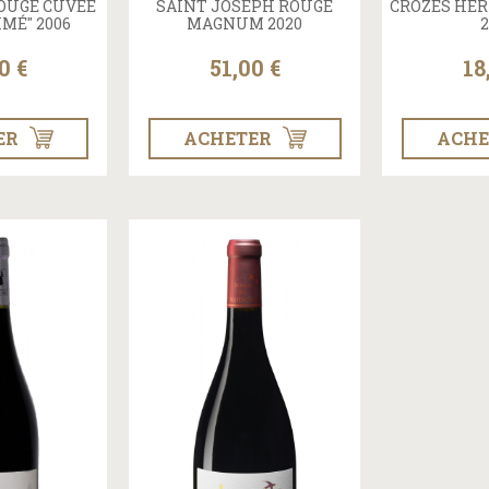
OUGE CUVÉE
SAINT JOSEPH ROUGE
CROZES HER
IMÉ" 2006
MAGNUM 2020
2
0 €
51,00 €
18
ER
ACHETER
ACHE