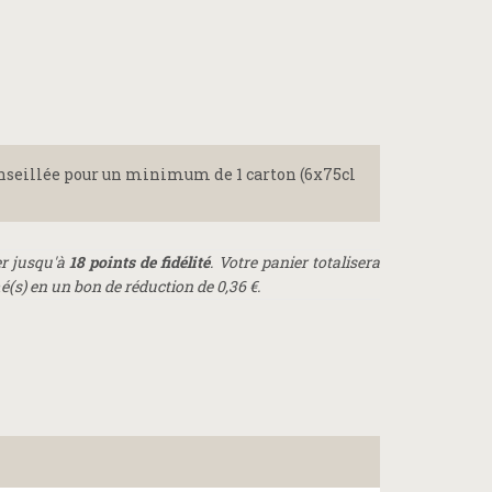
onseillée pour un minimum de 1 carton (6x75cl
r jusqu'à
18
points de fidélité
. Votre panier totalisera
(s) en un bon de réduction de
0,36 €
.