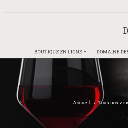
ERCHE
URS
IX
LÉS
e
BOUTIQUE EN LIGNE
DOMAINE DE
c
IE
TS
UX
AT
SIONS
Accueil
>
Tous nos vin
f