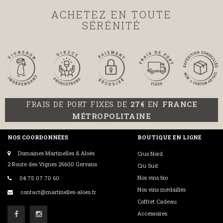
ACHETEZ EN TOUTE
SÉRÉNITÉ
FRAIS DE PORT FIXES DE
27€
EN
FRANCE
MÉTROPOLITAINE
NOS COORDONNÉES
BOUTIQUE EN LIGNE
Domaines Martinelles & Aloès
Crus Nord
2 Route des Vignes 26600 Gervans
Cru Sud
Nos vins bio
04 75 07 70 60
Nos vins médaillés
contact@martinelles-aloes.fr
Coffret Cadeau
Accessoires