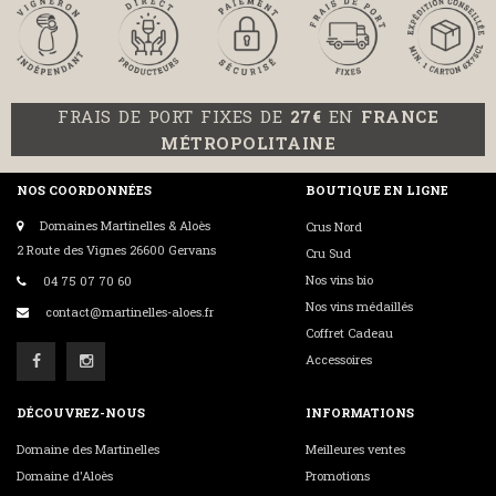
FRAIS DE PORT FIXES DE
27€
EN
FRANCE
MÉTROPOLITAINE
NOS COORDONNÉES
BOUTIQUE EN LIGNE
Domaines Martinelles & Aloès
Crus Nord
2 Route des Vignes 26600 Gervans
Cru Sud
Nos vins bio
04 75 07 70 60
Nos vins médaillés
contact@martinelles-aloes.fr
Coffret Cadeau
Accessoires
DÉCOUVREZ-NOUS
INFORMATIONS
Domaine des Martinelles
Meilleures ventes
Domaine d'Aloès
Promotions